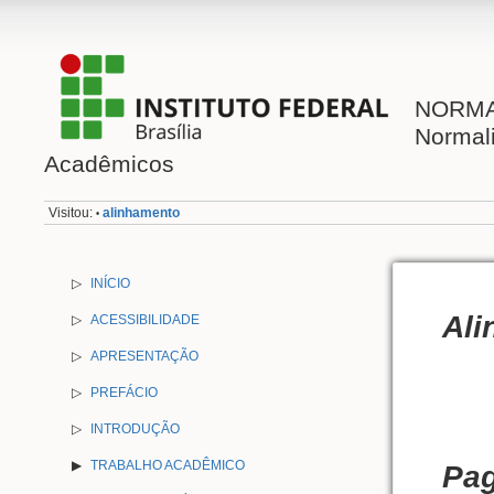
NORMAL
Normal
Acadêmicos
Visitou:
alinhamento
•
▷
INÍCIO
Ali
▷
ACESSIBILIDADE
▷
APRESENTAÇÃO
▷
PREFÁCIO
▷
INTRODUÇÃO
TRABALHO ACADÊMICO
Pa