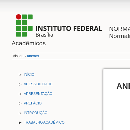
NORMAL
Normal
Acadêmicos
Visitou:
anexos
•
▷
INÍCIO
AN
▷
ACESSIBILIDADE
▷
APRESENTAÇÃO
▷
PREFÁCIO
▷
INTRODUÇÃO
TRABALHO ACADÊMICO