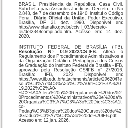
BRASIL. Presidência da República. Casa Civil.
Subchefia para Assuntos Jurídicos. Decreto-Lei No
2.848, de 7 de dezembro de 1940. Institui o Código
Penal.
Diário Oficial da União
, Poder Executivo,
Brasília, DF, 31 dez. 1990. Disponível em:
http://www.planalto.gov.br/ccivil_03/decreto-
lei/del2848compilado.htm. Acesso em: 14 dez.
2020.
INSTITUTO FEDERAL DE BRASÍLIA (IFB).
Resolução N.º 019-2022/CS-IFB
. Altera o
Regulamento dos Procedimentos Administrativos e
da Organização Didático- Pedagógica dos Cursos
de Graduação do Instituto Federal de Brasília - IFB,
aprovado pela Resolução CS/IFB n° 27/2016.
Brasília: IFB, 2022. Disponível em:
https://www.ifb.edu.br/attachments/article/29620/Re
solu%C3%A7%C3%A3o%C2%A0n%C2%BA%20
19.2022%C2%A0-
%C2%A0Altera%20o%20Regulamento%20dos%2
0Procedimentos%20Administrativos%20e%20da%
20Organiza%C3%A7%C3%A3o%20Did%C3%A1ti
co-
Pedag%C3%B3gica%20dos%20Cursos%20de%2
0Gradua%C3%A7%C3%A3o%20do%20IFB.pdf.
Acesso em: 12 jan. 2026.