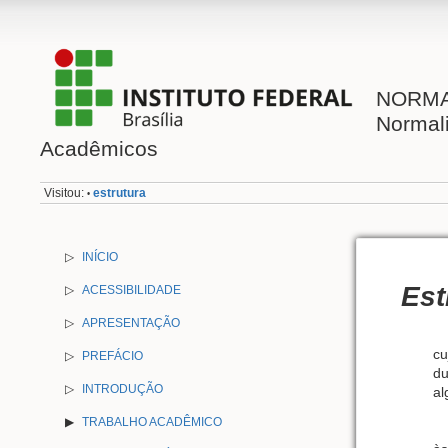
NORMAL
Normal
Acadêmicos
Visitou:
estrutura
•
▷
INÍCIO
Est
▷
ACESSIBILIDADE
▷
APRESENTAÇÃO
cu
▷
PREFÁCIO
du
▷
INTRODUÇÃO
al
TRABALHO ACADÊMICO