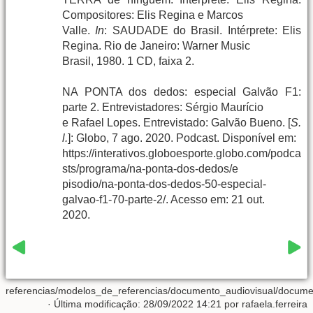
Compositores: Elis Regina e Marcos
Valle.
In
: SAUDADE do Brasil. Intérprete: Elis
Regina. Rio de Janeiro: Warner Music
Brasil, 1980. 1 CD, faixa 2.
NA PONTA dos dedos: especial Galvão F1:
parte 2. Entrevistadores: Sérgio Maurício
e Rafael Lopes. Entrevistado: Galvão Bueno. [
S.
l.
]: Globo, 7 ago. 2020. Podcast. Disponível em:
https://interativos.globoesporte.globo.com/podca
sts/programa/na-ponta-dos-dedos/e
pisodio/na-ponta-dos-dedos-50-especial-
galvao-f1-70-parte-2/. Acesso em: 21 out.
2020.
referencias/modelos_de_referencias/documento_audiovisual/docume
· Última modificação: 28/09/2022 14:21 por
rafaela.ferreira