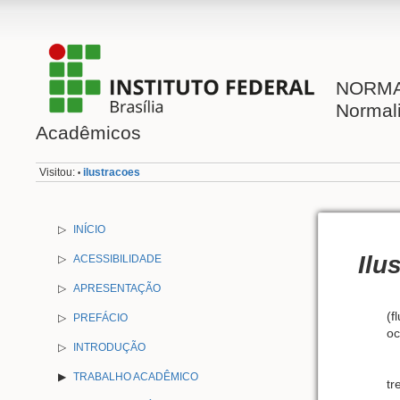
NORMAL
Normal
Acadêmicos
Visitou:
ilustracoes
•
▷
INÍCIO
Ilu
▷
ACESSIBILIDADE
▷
APRESENTAÇÃO
(f
▷
PREFÁCIO
oc
▷
INTRODUÇÃO
TRABALHO ACADÊMICO
tr