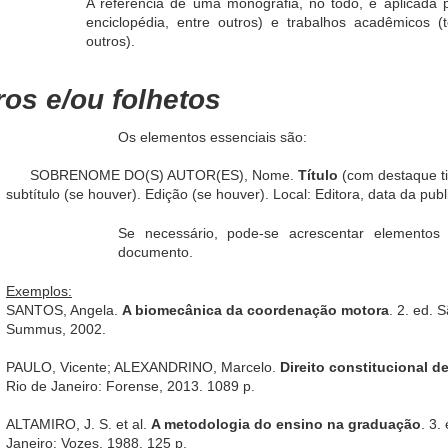
A referência de uma monografia, no todo, é aplicada par
enciclopédia, entre outros) e trabalhos acadêmicos (
outros).
ros e/ou folhetos
Os elementos essenciais são:
SOBRENOME DO(S) AUTOR(ES), Nome.
Título
(com destaque ti
subtítulo (se houver). Edição (se houver). Local: Editora, data da pub
Se necessário, pode-se acrescentar elementos 
documento.
Exemplos:
SANTOS, Angela.
A biomecânica da coordenação motora
. 2. ed. 
Summus, 2002.
PAULO, Vicente; ALEXANDRINO, Marcelo.
Direito constitucional 
Rio de Janeiro: Forense, 2013. 1089 p.
ALTAMIRO, J. S. et al.
A metodologia do ensino na graduação
. 3.
Janeiro: Vozes, 1988. 125 p.