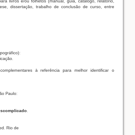
a livros e/ou folhetos (manual, guia, catálogo, relatório,
tese, dissertação, trabalho de conclusão de curso, entre
pográfico):
licação.
complementares à referência para melhor identificar o
São Paulo:
descomplicado
.
 ed. Rio de