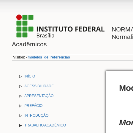
NORMAL
Normal
Acadêmicos
Visitou:
modelos_de_referencias
•
▷
INÍCIO
Mod
▷
ACESSIBILIDADE
▷
APRESENTAÇÃO
▷
PREFÁCIO
▷
INTRODUÇÃO
Mon
TRABALHO ACADÊMICO