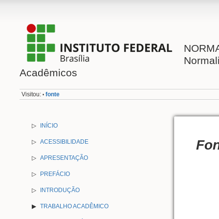
NORMAL
Normal
Acadêmicos
Visitou:
fonte
•
▷
INÍCIO
Fon
▷
ACESSIBILIDADE
▷
APRESENTAÇÃO
▷
PREFÁCIO
▷
INTRODUÇÃO
TRABALHO ACADÊMICO