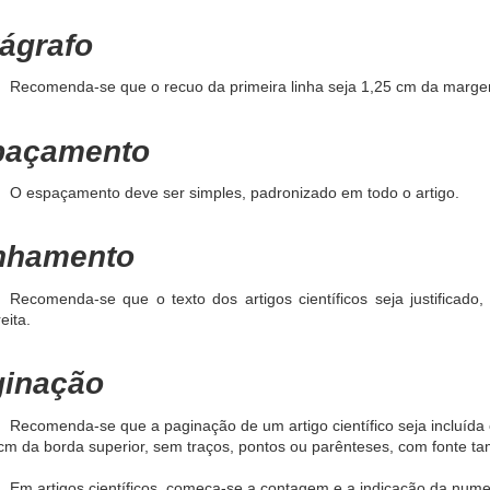
ágrafo
Recomenda-se que o recuo da primeira linha seja 1,25 cm da marge
paçamento
O espaçamento deve ser simples, padronizado em todo o artigo.
nhamento
Recomenda-se que o texto dos artigos científicos seja justificad
reita.
ginação
Recomenda-se que a paginação de um artigo científico seja incluída e
cm da borda superior, sem traços, pontos ou parênteses, com fonte t
Em artigos científicos, começa-se a contagem e a indicação da numer