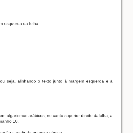
m esquerda da folha.
o, ou seja, alinhando o texto junto à margem esquerda e à
m algarismos arábicos, no canto superior direito dafolha, a
amanho 10.
ação a partir da primeira página.